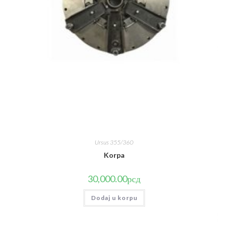
Ursus 355/360
Korpa
30,000.00
рсд
Dodaj u korpu