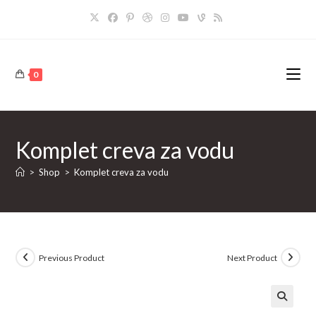
Skip
to
content
0
Komplet creva za vodu
>
Shop
>
Komplet creva za vodu
Previous Product
Next Product