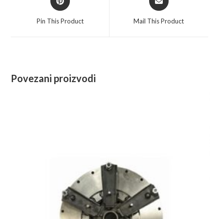
in
in
a
a
Pin This Product
Mail This Product
new
new
window
window
Povezani proizvodi