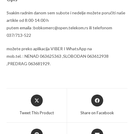
Svakim radnim danom sem subote i nedelje možete poručiti naše
artikle od 8:00-14:00 h
putem emaila :bobkomerc@open.telekom.rs ili telefonom
037/713-522
možete preko aplikacija VIBER I WhatsApp na
mob.tel. : NENAD 063625363 ,SLOBODAN 063612938
,PREDRAG 063681929.
Opens
Opens
in
in
a
a
Tweet This Product
Share on Facebook
new
new
window
window
Opens
Opens