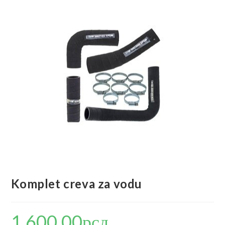
🔍
Komplet creva za vodu
1,600.00
рсд