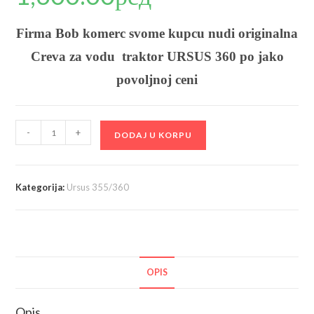
Firma Bob komerc svome kupcu nudi originalna
Creva za vodu traktor URSUS 360 po jako
povoljnoj ceni
Komplet
-
+
DODAJ U KORPU
creva
za
vodu
Kategorija:
Ursus 355/360
količina
OPIS
Opis