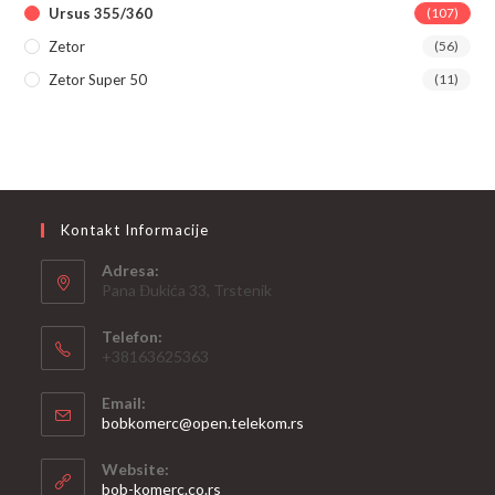
Ursus 355/360
(107)
Zetor
(56)
Zetor Super 50
(11)
Kontakt Informacije
Adresa:
Pana Đukića 33, Trstenik
Telefon:
+38163625363
Email:
Opens
bobkomerc@open.telekom.rs
in
your
Website:
application
bob-komerc.co.rs