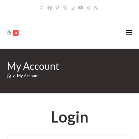
Skip
to
content
0
My Account
>
My Account
Login