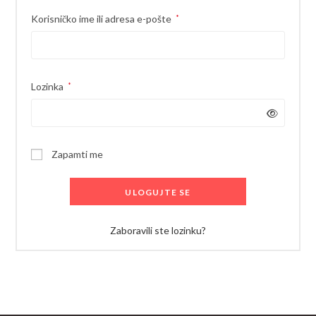
Obavezno
Korisničko ime ili adresa e-pošte
*
Obavezno
Lozinka
*
Zapamti me
ULOGUJTE SE
Zaboravili ste lozinku?