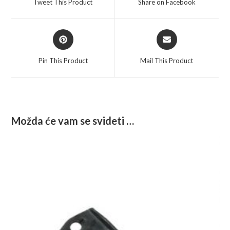
Tweet This Product
Share on Facebook
new
new
window
window
Opens
Opens
in
in
a
a
Pin This Product
Mail This Product
new
new
window
window
Možda će vam se svideti …