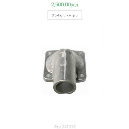
2,500.00
рсд
Dodaj u korpu
Ursus 355/360