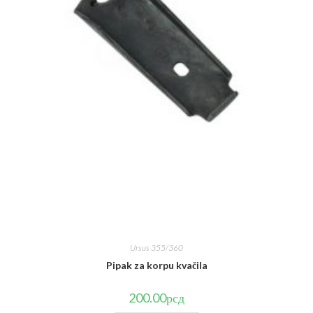
Ursus 355/360
Pipak za korpu kvačila
200.00
рсд