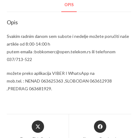
OPIS
Opis
Svakim radnim danom sem subote i nedelje možete poručiti naše
artikle od 8:00-14:00 h
putem emaila :bobkomerc@open.telekom.rs ili telefonom
037/713-522
možete preko aplikacija VIBER I WhatsApp na
mob.tel. : NENAD 063625363 ,SLOBODAN 063612938
,PREDRAG 063681929.
Opens
Opens
in
in
a
a