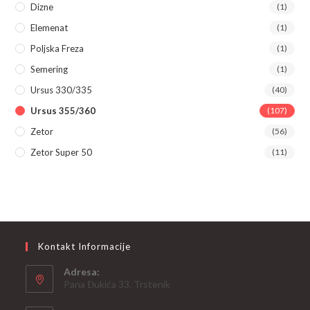
Dizne
(1)
Elemenat
(1)
Poljska Freza
(1)
Semering
(1)
Ursus 330/335
(40)
Ursus 355/360
(107)
Zetor
(56)
Zetor Super 50
(11)
Kontakt Informacije
Adresa:
Pana Đukića 33, Trstenik