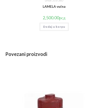
Ursus 355/360
LAMELA vučna
2,500.00
рсд
Dodaj u korpu
Povezani proizvodi