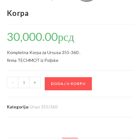
Korpa
30,000.00
рсд
Kompletna Korpa za Ursusa 355-360 .
firma TECHMOT iz Poljske
Korpa
-
+
DODAJ U KORPU
količina
Kategorija:
Ursus 355/360